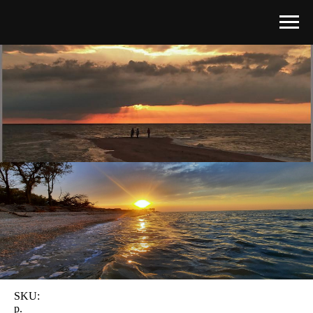
SKU:
р.